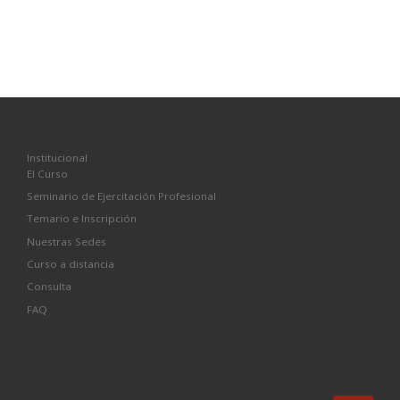
Institucional
El Curso
Seminario de Ejercitación Profesional
Temario e Inscripción
Nuestras Sedes
Curso a distancia
Consulta
FAQ