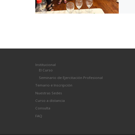
Institucional
El Curso
Seminario de Ejercitación Profesional
Temario e Inscripción
Nuestras Sedes
Curso a distancia
Consulta
FAQ