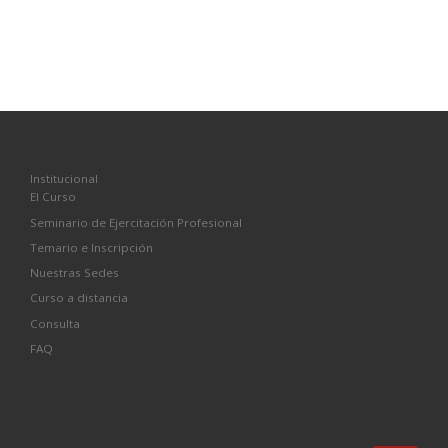
Institucional
El Curso
Seminario de Ejercitación Profesional
Temario e Inscripción
Nuestras Sedes
Curso a distancia
Consulta
FAQ