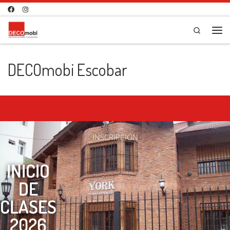
Saltar al contenido
Search
DECOmobi Escobar
INSCRIPCIÓN
INICIO
DE
CLASES
2026