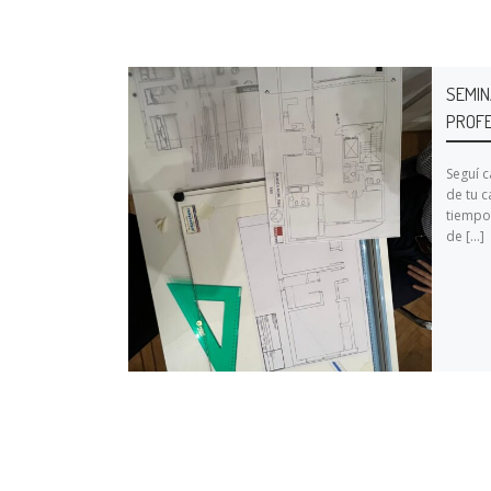
SEMIN
PROFE
Seguí 
de tu c
tiempo 
de […]