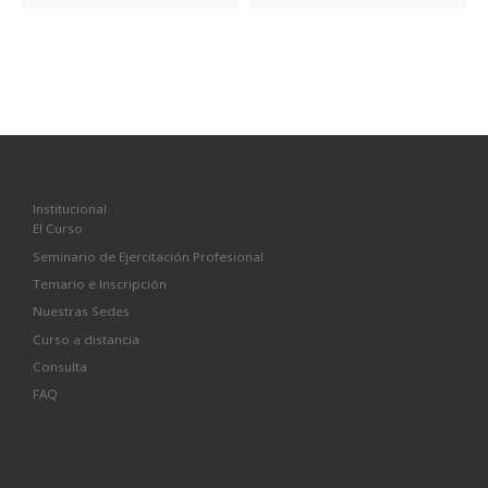
Institucional
El Curso
Seminario de Ejercitación Profesional
Temario e Inscripción
Nuestras Sedes
Curso a distancia
Consulta
FAQ